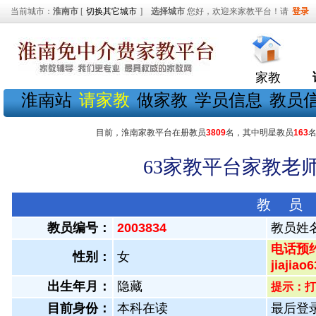
当前城市：
淮南市
[
切换其它城市
]
选择城市
您好，欢迎来家教平台！请
登录
家教
淮南站
请家教
做家教
学员信息
教员
目前，淮南家教平台在册教员
3809
名，其中明星教员
163
63家教平台家教老师
教 员
教员编号：
2003834
教员姓
电话预约
性别：
女
jiaji
出生年月：
隐藏
提示：打
目前身份：
本科在读
最后登录：