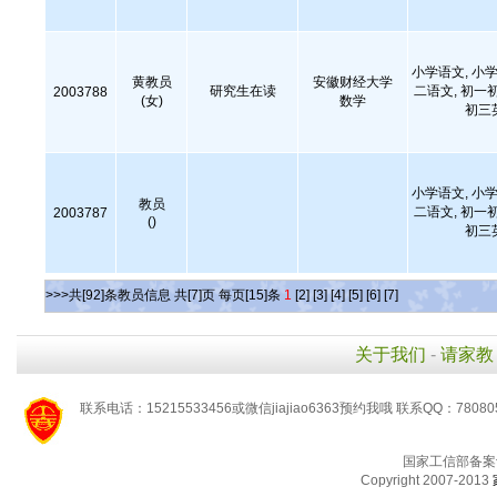
小学语文, 小学
黄教员
安徽财经大学
研究生在读
二语文, 初一
2003788
(女)
数学
初三
小学语文, 小学
教员
二语文, 初一
2003787
()
初三
>>>共[92]条教员信息 共[7]页 每页[15]条
1
[2]
[3]
[4]
[5]
[6]
[7]
关于我们
-
请家教
联系电话：15215533456或微信jiajiao6363预约我哦 联系QQ：78080
国家工信部备案
Copyright 2007-2013