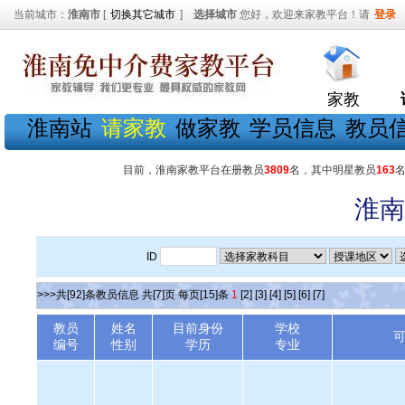
当前城市：
淮南市
[
切换其它城市
]
选择城市
您好，欢迎来家教平台！请
登录
家教
淮南站
请家教
做家教
学员信息
教员
目前，淮南家教平台在册教员
3809
名，其中明星教员
163
淮南
ID
>>>共[92]条教员信息 共[7]页 每页[15]条
1
[2]
[3]
[4]
[5]
[6]
[7]
教员
姓名
目前身份
学校
编号
性别
学历
专业