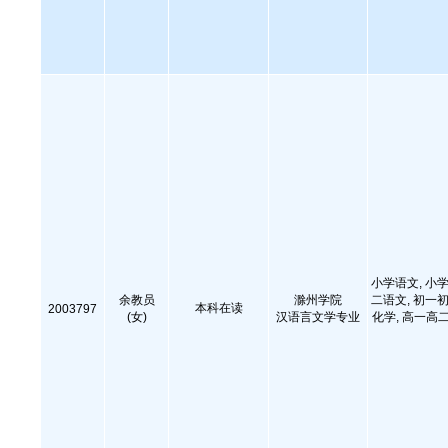
小学语文, 小学
余教员
滁州学院
二语文, 初一初
本科在读
2003797
(女)
汉语言文学专业
化学, 高一高