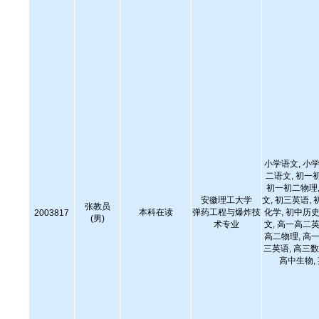
小学语文, 小学
二语文, 初一
初一初二物理,
安徽理工大学
文, 初三英语, 
张教员
本科在读
弹药工程与爆炸技
化学, 初中历史
2003817
(男)
术专业
文, 高一高二英
高二物理, 高一
三英语, 高三数
高中生物,