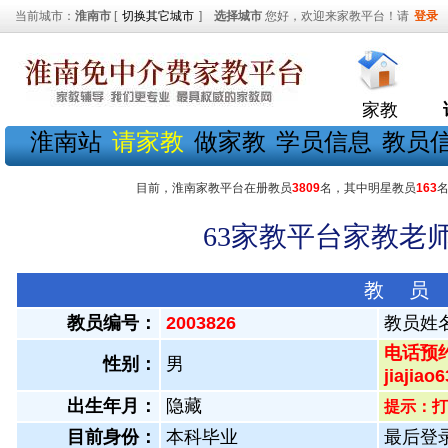
当前城市：
淮南市
[
切换其它城市
]
选择城市
您好，欢迎来家教平台！请
登录
家教
淮南站
请家教
做家教
学员信息
教员
目前，淮南家教平台在册教员
3809
名，其中明星教员
163
63家教平台家教老师
教 员
教员编号：
2003826
教员姓
电话预约
性别：
男
jiaji
出生年月：
隐藏
提示：打
目前身份：
本科毕业
最后登录：