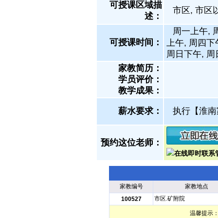
可授课区域描
市区, 市区
述：
周一上午, 
可授课时间：
上午, 周四下
周日下午, 
家教简历：
学员评价：
教学成果：
薪水要求：
执行【淮南
预约这位老师：
家教编号
家教地点
市区.矿附院
100527
温馨提示：