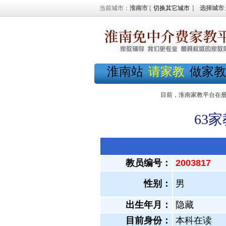
当前城市：
淮南市
[
切换其它城市
]
选择城市
淮南站
请家教
做家教
目前，淮南家教平台在
63
教员编号：
2003817
性别：
男
出生年月：
隐藏
目前身份：
本科在读