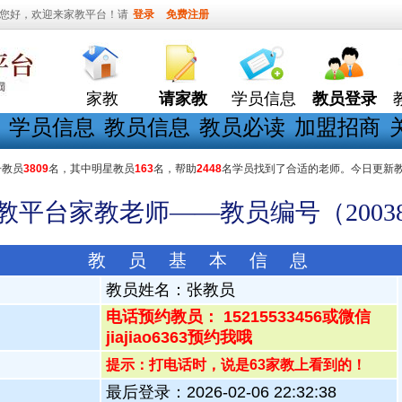
您好，欢迎来家教平台！请
登录
免费注册
家教
请家教
学员信息
教员登录
学员信息
教员信息
教员必读
加盟招商
册教员
3809
名，其中明星教员
163
名，帮助
2448
名学员找到了合适的老师。今日更新
家教平台家教老师——教员编号（20038
教 员 基 本 信 息
教员姓名：
张教员
电话预约教员： 15215533456或微信
jiajiao6363预约我哦
提示：打电话时，说是63家教上看到的！
最后登录：2026-02-06 22:32:38