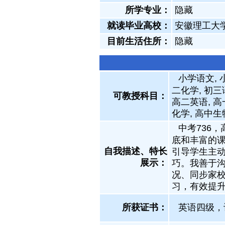
所学专业：
隐藏
就读毕业高校：
安徽理工大
目前生活住所：
隐藏
小学语文, 
二化学, 初三
可教授科目：
高二英语, 高
化学, 高中生
中考736
底和丰富的
自我描述、特长
引导学生主
展示
：
巧。我善于
况、同步家
习，有效提
所获证书
：
英语四级，