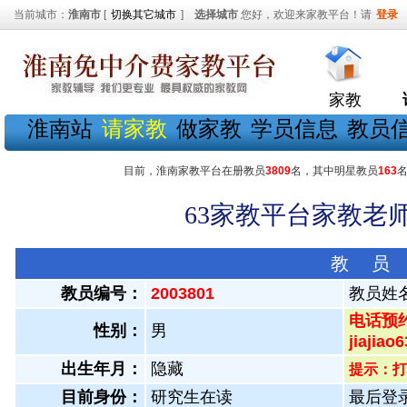
当前城市：
淮南市
[
切换其它城市
]
选择城市
您好，欢迎来家教平台！请
登录
家教
淮南站
请家教
做家教
学员信息
教员
目前，淮南家教平台在册教员
3809
名，其中明星教员
163
63家教平台家教老师
教 员
教员编号：
2003801
教员姓
电话预约
性别：
男
jiaji
出生年月：
隐藏
提示：打
目前身份：
研究生在读
最后登录：