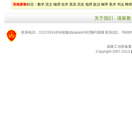
淮南家教
科目：
数学
语文
物理
化学
英语
历史
地理
政治
钢琴
美术
书法
网球
关于我们
-
请家教
联系电话：15215533456或微信jiajiao6363预约我哦 联系QQ：78080
国家工信部备案
Copyright 2007-2013