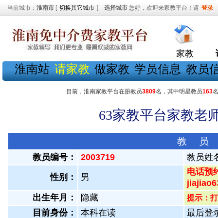
当前城市：
淮南市
[
切换其它城市
]
选择城市
您好，欢迎来家教平台！请
登录
家教
淮南站
请家教
做家教
学员信息
教员
目前，淮南家教平台在册教员
3809
名，其中明星教员
163
63家教平台家教老师
教 员
教员编号：
2003719
教员姓
电话预约
性别：
男
jiaji
出生年月：
隐藏
提示：打
目前身份：
本科在读
最后登录：