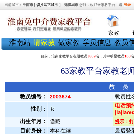
当前城市：
淮南市
[
切换其它城市
]
选择城市
您好，欢迎来家教平台！请
登录
家教
淮南站
请家教
做家教
学员信息
教员
目前，淮南家教平台在册教员
3809
名，其中明星教员
163
63家教平台家教老师
教 员
教员编号：
2003674
教员姓
电话预约
性别：
女
jiaji
出生年月：
隐藏
提示：打
目前身份：
本科在读
最后登录：