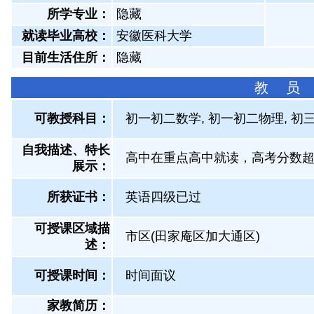
所学专业：
隐藏
就读毕业高校：
安徽医科大学
目前生活住所：
隐藏
教 员
可教授科目：
初一初二数学, 初一初二物理, 初
自我描述、特长
高中在重点高中就读，高考分数
展示
：
所获证书
：
英语四级已过
可授课区域描
市区(田家庵区加大通区)
述：
可授课时间：
时间面议
家教简历：