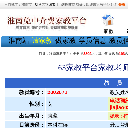
当前城市：
淮南市
[
切换其它城市
]
选择城市
您好，欢迎来家教平台！请
登录
家教
淮南站
请家教
做家教
学员信息
教员
目前，淮南家教平台在册教员
3809
名，其中明星教员
163
63家教平台家教老师
教 员
教员编号：
2003671
教员姓
电话预约
性别：
女
jiaji
出生年月：
隐藏
提示：打
目前身份：
本科在读
最后登录：