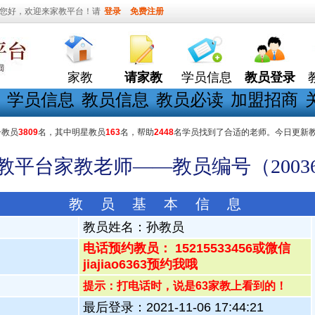
您好，欢迎来家教平台！请
登录
免费注册
家教
请家教
学员信息
教员登录
学员信息
教员信息
教员必读
加盟招商
册教员
3809
名，其中明星教员
163
名，帮助
2448
名学员找到了合适的老师。今日更新
家教平台家教老师——教员编号（20036
教 员 基 本 信 息
教员姓名：
孙教员
电话预约教员： 15215533456或微信
jiajiao6363预约我哦
提示：打电话时，说是63家教上看到的！
最后登录：2021-11-06 17:44:21