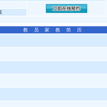
院
教 员 家 教 简 历