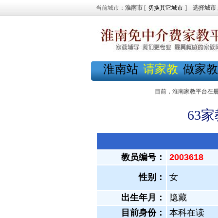
当前城市：
淮南市
[
切换其它城市
]
选择城市
淮南站
请家教
做家教
目前，淮南家教平台在
63
教员编号：
2003618
性别：
女
出生年月：
隐藏
目前身份：
本科在读