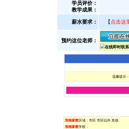
学员评价：
教学成果：
薪水要求：
【
点击这
预约这位老师：
温馨提示：
淮南家教
区域：
市区
市区以外
其他
淮南家教
学校：