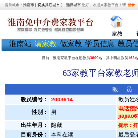
当前城市：
淮南市
[
切换其它城市
]
选择城市
您好，欢迎来家教平台！请
登录
家教
淮南站
请家教
做家教
学员信息
教员
目前，淮南家教平台在册教员
3809
名，其中明星教员
163
63家教平台家教老师
教 员
教员编号：
2003614
教员姓
电话预约
性别：
男
jiaji
出生年月：
隐藏
提示：打
目前身份：
本科在读
最后登录：