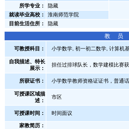
所学专业：
隐藏
就读毕业高校：
淮南师范学院
目前生活住所：
隐藏
教 员
可教授科目：
小学数学, 初一初二数学, 计算机
自我描述、特长
担任过排球队长，数学建模比赛
展示
：
所获证书
：
小学数学教师资格证证书，普通
可授课区域描
市区
述：
可授课时间：
时间面议
家教简历：