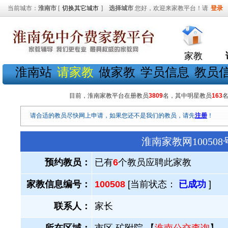
当前城市：
淮南市
[
切换其它城市
]
选择城市
您好，欢迎来家教平台！请
登录
家教
淮南站
请家教
做家教
学员信息
教员
目前，淮南家教平台在册教员
3809
名，其中明星教员
163
请合适的教员尽快网上申请，如果您还不是我们的教员，请先
注册
！
淮南家教网10050
预约教员：
已有
6
个教员应聘此家教
家教信息编号：
100508
[当前状态：
已成功
]
联系人：
家长