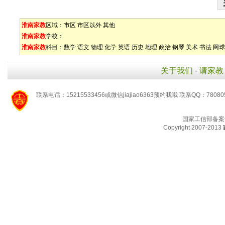
淮南家教
区域：
市区
市区以外
其他
淮南家教
学校：
淮南家教
科目：
数学
语文
物理
化学
英语
历史
地理
政治
钢琴
美术
书法
网球
关于我们
-
请家教
联系电话：15215533456或微信jiajiao6363预约我哦 联系QQ：78080
国家工信部备案
Copyright 2007-2013