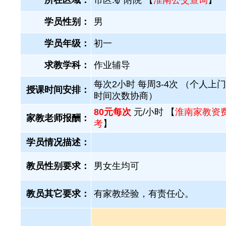
所在区域：
市区.矿附院 【
淮南公交查询
】
学员性别：
男
学员年级：
初一
求教学科：
作业辅导
每次2小时 每周3-4次 （个人上
授课时间安排：
时间次数协商）
80元每次
元/小时 【
淮南家教资
家教老师报酬：
考
】
学员情况描述：
教员性别要求：
男女生均可
教员其它要求：
有家教经验，有责任心。