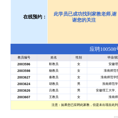
此学员已成功找到家教老师,谢
在线预约：
谢您的关注
应聘1005
教员编号
姓名
性别
毕业/
靳教员
女
安徽理
2003596
杨教员
女
淮南师范
2003598
秦教员
女
淮南师范学
2003627
胡教员
男
淮南师范学
2003624
吕教员
男
安徽理工大学、
2003626
王教员
女
淮南师
2003607
注意：如果您已应聘此家教，但是未出现在此列