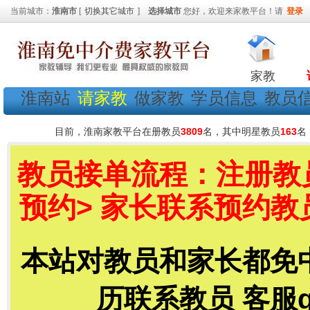
当前城市：
淮南市
[
切换其它城市
]
选择城市
您好，欢迎来家教平台！请
登录
家教
淮南站
请家教
做家教
学员信息
教员
目前，淮南家教平台在册教员
3809
名，其中明星教员
163
名
教员接单流程：注册教员
预约> 家长联系预约教
本站对教员和家长都免
历联系教员 客服qq号