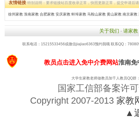
友情链接
特别说明：要求链接站百度收录正常，快照更新正常，提交申请后
徐州家教
淮南家教
合肥家教
安庆家教
蚌埠家教
马鞍山家教
黄山家教
南京家教
关于我们
-
请家教
联系电话：15215533456或微信jiajiao6363预约我哦 联系QQ：78080
教员点击进入免中介费网站
淮南免
大学生家教老师做教员加千人教员QQ群：48
国家工信部备案许可
Copyright 2007-2013
家教
▲