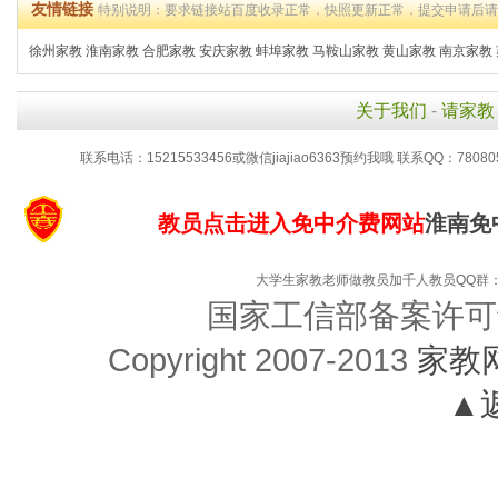
友情链接
特别说明：要求链接站百度收录正常，快照更新正常，提交申请后
徐州家教
淮南家教
合肥家教
安庆家教
蚌埠家教
马鞍山家教
黄山家教
南京家教
关于我们
-
请家教
联系电话：15215533456或微信jiajiao6363预约我哦 联系QQ：78080
教员点击进入免中介费网站
淮南免
大学生家教老师做教员加千人教员QQ群：48
国家工信部备案许可
Copyright 2007-2013
家教
▲