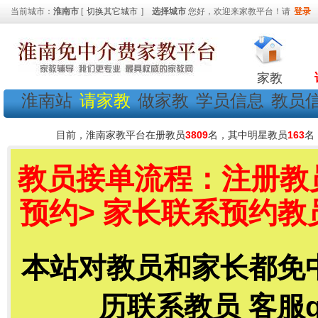
当前城市：
淮南市
[
切换其它城市
]
选择城市
您好，欢迎来家教平台！请
登录
家教
淮南站
请家教
做家教
学员信息
教员
目前，淮南家教平台在册教员
3809
名，其中明星教员
163
名
教员接单流程：注册教员
预约> 家长联系预约教
本站对教员和家长都免
历联系教员 客服qq号