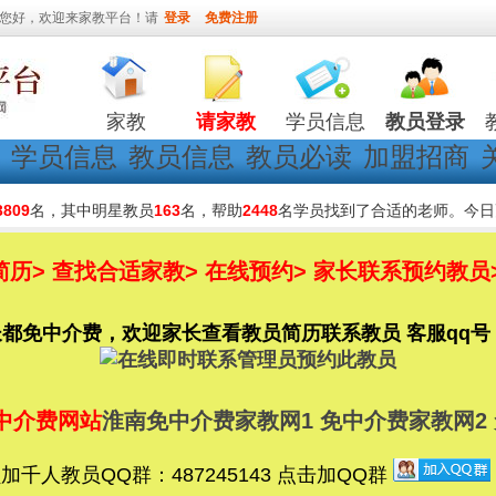
您好，欢迎来家教平台！请
登录
免费注册
家教
请家教
学员信息
教员登录
学员信息
教员信息
教员必读
加盟招商
3809
名，其中明星教员
163
名，帮助
2448
名学员找到了合适的老师。今日
历> 查找合适家教> 在线预约> 家长联系预约教员
免中介费，欢迎家长查看教员简历联系教员 客服qq号：780
中介费网站
淮南免中介费家教网1
免中介费家教网2
千人教员QQ群：487245143 点击加QQ群