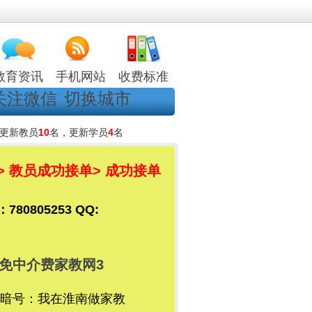
教育资讯
手机网站
收费标准
关注微信
切换城市
更新教员
10
名，更新学员
4
名
> 教员成功接单
> 成功接单
805253 QQ:
免中介费家教网3
暗号：我在淮南做家教