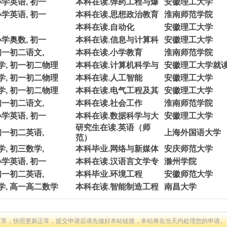
小学英语, 初一
本科在读.弹药工程与爆
安徽理工大学
小学英语, 初一
本科在读.思想政治教育
淮南师范学院
本科在读.自动化
安徽理工大学
小学奥数, 初一
本科在读.信息与计算科
安徽理工大学
初一初二语文,
本科在读.小学教育
淮南师范学院
学, 初一初二物理
本科在读.计算机科学与
安徽理工大学就
学, 初一初二物理
本科在读.人工智能
安徽理工大学
学, 初一初二物理
本科在读.电气工程及其
安徽理工大学
初一初二语文,
本科在读.社会工作
淮南师范学院
小学英语, 初一
本科在读.数据科学与大
安徽理工大学
研究生在读.英语（师
初一初二英语,
上海外国语大学
范）
, 初三数学,
本科毕业.网络与新媒体
安庆师范大学
小学英语, 初一
本科在读.汉语言文学专
滁州学院
初一初二英语,
本科毕业.环境工程
安徽师范大学
学, 高一高二数学
本科在读.智能制造工程
南昌大学
正常，快照更新正常，提交申请后请先做好本站链接，本站将在当天内处理您的申请。