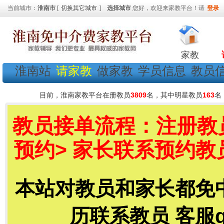
当前城市：
淮南市
[
切换其它城市
]
选择城市
您好，欢迎来家教平台！请
登录
家教
淮南站
请家教
做家教
学员信息
教员
目前，淮南家教平台在册教员
3809
名，其中明星教员
163
名
教员接单流程：注册教员
预约> 家长联系预约教
本站对教员和家长都免
历联系教员 客服qq号