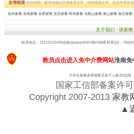
友情链接
特别说明：要求链接站百度收录正常，快照更新正常，提交申请后
徐州家教
淮南家教
合肥家教
安庆家教
蚌埠家教
马鞍山家教
黄山家教
南京家教
关于我们
-
请家教
联系电话：15215533456或微信jiajiao6363预约我哦 联系QQ：78080
教员点击进入免中介费网站
淮南免
大学生家教老师做教员加千人教员QQ群：48
国家工信部备案许可
Copyright 2007-2013
家教
▲