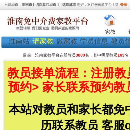
当前城市：
淮南市
[
切换其它城市
]
选择城市
您好，欢迎来家教平台！请
登录
家教
淮南站
请家教
做家教
学员信息
教员
目前，淮南家教平台在册教员
3809
名，其中明星教员
163
名
教员接单流程：注册教员
预约> 家长联系预约教
本站对教员和家长都免
历联系教员 客服qq号