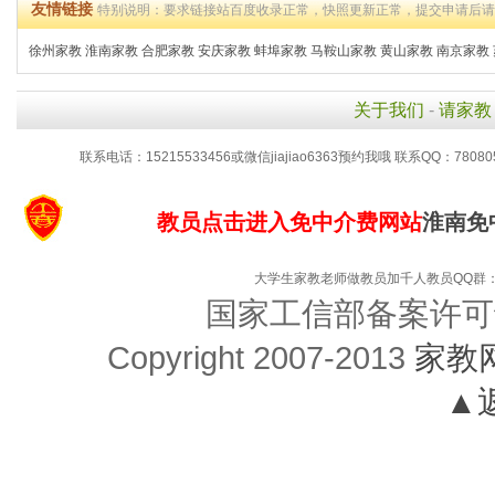
友情链接
特别说明：要求链接站百度收录正常，快照更新正常，提交申请后
徐州家教
淮南家教
合肥家教
安庆家教
蚌埠家教
马鞍山家教
黄山家教
南京家教
关于我们
-
请家教
联系电话：15215533456或微信jiajiao6363预约我哦 联系QQ：78080
教员点击进入免中介费网站
淮南免
大学生家教老师做教员加千人教员QQ群：48
国家工信部备案许可
Copyright 2007-2013
家教
▲