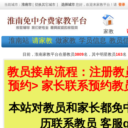
当前城市：
淮南市
[
切换其它城市
]
选择城市
您好，欢迎来家教平台！请
登录
家教
淮南站
请家教
做家教
学员信息
教员
目前，淮南家教平台在册教员
3809
名，其中明星教员
163
名
教员接单流程：注册教员
预约> 家长联系预约教
本站对教员和家长都免
历联系教员 客服qq号