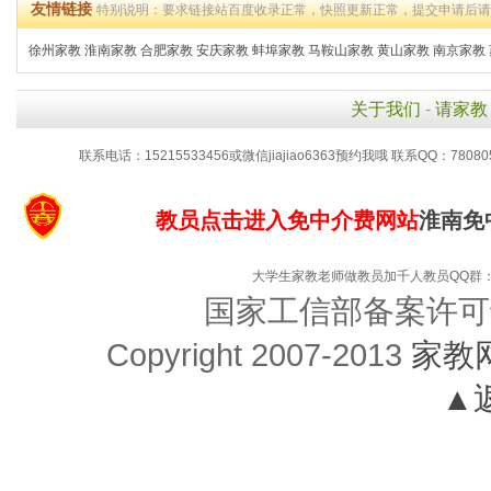
友情链接
特别说明：要求链接站百度收录正常，快照更新正常，提交申请后
徐州家教
淮南家教
合肥家教
安庆家教
蚌埠家教
马鞍山家教
黄山家教
南京家教
关于我们
-
请家教
联系电话：15215533456或微信jiajiao6363预约我哦 联系QQ：78080
教员点击进入免中介费网站
淮南免
大学生家教老师做教员加千人教员QQ群：48
国家工信部备案许可
Copyright 2007-2013
家教
▲