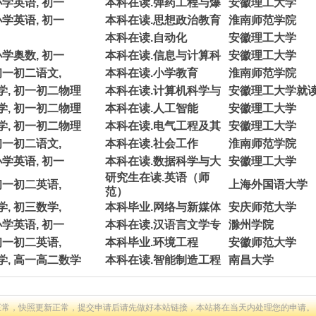
小学英语, 初一
本科在读.弹药工程与爆
安徽理工大学
小学英语, 初一
本科在读.思想政治教育
淮南师范学院
本科在读.自动化
安徽理工大学
小学奥数, 初一
本科在读.信息与计算科
安徽理工大学
初一初二语文,
本科在读.小学教育
淮南师范学院
学, 初一初二物理
本科在读.计算机科学与
安徽理工大学就
学, 初一初二物理
本科在读.人工智能
安徽理工大学
学, 初一初二物理
本科在读.电气工程及其
安徽理工大学
初一初二语文,
本科在读.社会工作
淮南师范学院
小学英语, 初一
本科在读.数据科学与大
安徽理工大学
研究生在读.英语（师
初一初二英语,
上海外国语大学
范）
, 初三数学,
本科毕业.网络与新媒体
安庆师范大学
小学英语, 初一
本科在读.汉语言文学专
滁州学院
初一初二英语,
本科毕业.环境工程
安徽师范大学
学, 高一高二数学
本科在读.智能制造工程
南昌大学
正常，快照更新正常，提交申请后请先做好本站链接，本站将在当天内处理您的申请。