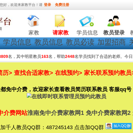
您好，欢迎来家教平台！请
登录
免费注册
家教
请家教
学员信息
教员登录
学员信息
教员信息
教员必读
加盟招商
3809
名，其中明星教员
163
名，帮助
2448
名学员找到了合适的老师。今日
历> 查找合适家教> 在线预约> 家长联系预约教员
免中介费，欢迎家长查看教员简历联系教员 客服qq号：780
中介费网站
淮南免中介费家教网1
免中介费家教网2
千人教员QQ群：487245143 点击加QQ群