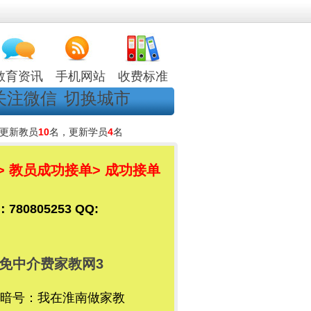
教育资讯
手机网站
收费标准
关注微信
切换城市
更新教员
10
名，更新学员
4
名
> 教员成功接单
> 成功接单
805253 QQ:
免中介费家教网3
暗号：我在淮南做家教