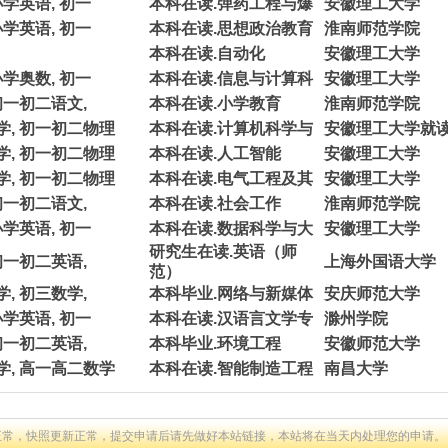
小学英语, 初一
本科在读.弹药工程与爆
安徽理工大学
小学英语, 初一
本科在读.思想政治教育
淮南师范学院
本科在读.自动化
安徽理工大学
小学奥数, 初一
本科在读.信息与计算科
安徽理工大学
初一初二语文,
本科在读.小学教育
淮南师范学院
学, 初一初二物理
本科在读.计算机科学与
安徽理工大学就
学, 初一初二物理
本科在读.人工智能
安徽理工大学
学, 初一初二物理
本科在读.电气工程及其
安徽理工大学
初一初二语文,
本科在读.社会工作
淮南师范学院
小学英语, 初一
本科在读.数据科学与大
安徽理工大学
研究生在读.英语（师
初一初二英语,
上海外国语大学
范）
, 初三数学,
本科毕业.网络与新媒体
安庆师范大学
小学英语, 初一
本科在读.汉语言文学专
滁州学院
初一初二英语,
本科毕业.环境工程
安徽师范大学
学, 高一高二数学
本科在读.智能制造工程
南昌大学
正常，快照更新正常，提交申请后请先做好本站链接，本站将在当天内处理您的申请。