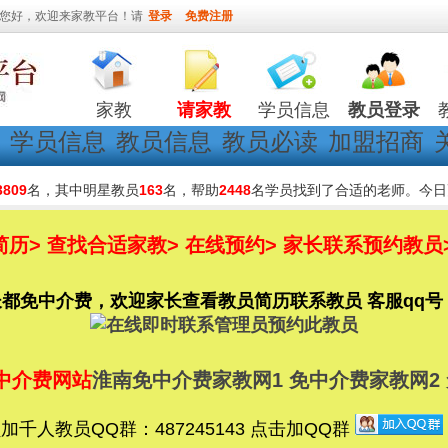
您好，欢迎来家教平台！请
登录
免费注册
家教
请家教
学员信息
教员登录
学员信息
教员信息
教员必读
加盟招商
3809
名，其中明星教员
163
名，帮助
2448
名学员找到了合适的老师。今日
历> 查找合适家教> 在线预约> 家长联系预约教员
免中介费，欢迎家长查看教员简历联系教员 客服qq号：780
中介费网站
淮南免中介费家教网1
免中介费家教网2
千人教员QQ群：487245143 点击加QQ群