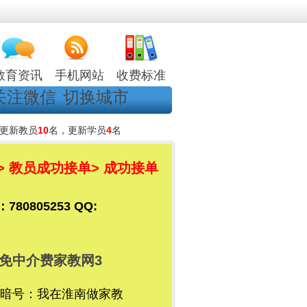
教育资讯
手机网站
收费标准
关注微信
切换城市
更新教员
10
名，更新学员
4
名
> 教员成功接单
> 成功接单
805253 QQ:
免中介费家教网3
暗号：我在淮南做家教