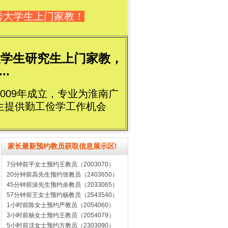
秀大学生上门家教！
大学生研究生上门家教，
..
009年成立，专业为淮南广
生提供勤工俭学工作机会
家长最新预约教员获取信息展示区!
7分钟前平女士预约王教员（2003070）
20分钟前高先生预约张教员（2403650）
45分钟前涂先生预约余教员（2033065）
57分钟前王女士预约杨教员（2543540）
1小时前陈女士预约严教员（2054060）
3小时前杨女士预约王教员（2054079）
5小时前沈女士预约方教员（2303090）
5小时前严先生预约李教员（2432320）