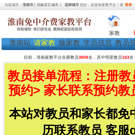
当前城市：
淮南市
[
切换其它城市
]
选择城市
您好，欢迎来家教平台！请
登录
家教
淮南站
请家教
做家教
学员信息
教员
目前，淮南家教平台在册教员
3809
名，其中明星教员
163
名
教员接单流程：注册教员
预约> 家长联系预约教
本站对教员和家长都免
历联系教员 客服qq号