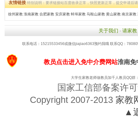
友情链接
特别说明：要求链接站百度收录正常，快照更新正常，提交申请后
徐州家教
淮南家教
合肥家教
安庆家教
蚌埠家教
马鞍山家教
黄山家教
南京家教
关于我们
-
请家教
联系电话：15215533456或微信jiajiao6363预约我哦 联系QQ：78080
教员点击进入免中介费网站
淮南免
大学生家教老师做教员加千人教员QQ群：48
国家工信部备案许可
Copyright 2007-2013
家教
▲