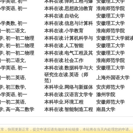
小学英语, 初一
本科在读.弹药工程与爆
安徽理工大学
小学英语, 初一
本科在读.思想政治教育
淮南师范学院
本科在读.自动化
安徽理工大学
小学奥数, 初一
本科在读.信息与计算科
安徽理工大学
初一初二语文,
本科在读.小学教育
淮南师范学院
学, 初一初二物理
本科在读.计算机科学与
安徽理工大学就
学, 初一初二物理
本科在读.人工智能
安徽理工大学
学, 初一初二物理
本科在读.电气工程及其
安徽理工大学
初一初二语文,
本科在读.社会工作
淮南师范学院
小学英语, 初一
本科在读.数据科学与大
安徽理工大学
研究生在读.英语（师
初一初二英语,
上海外国语大学
范）
, 初三数学,
本科毕业.网络与新媒体
安庆师范大学
小学英语, 初一
本科在读.汉语言文学专
滁州学院
初一初二英语,
本科毕业.环境工程
安徽师范大学
学, 高一高二数学
本科在读.智能制造工程
南昌大学
正常，快照更新正常，提交申请后请先做好本站链接，本站将在当天内处理您的申请。