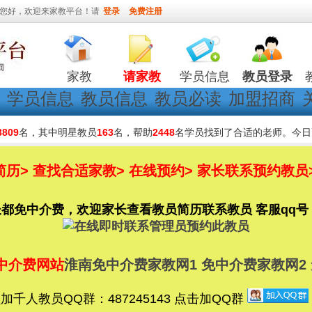
您好，欢迎来家教平台！请
登录
免费注册
家教
请家教
学员信息
教员登录
学员信息
教员信息
教员必读
加盟招商
3809
名，其中明星教员
163
名，帮助
2448
名学员找到了合适的老师。今日
历> 查找合适家教> 在线预约> 家长联系预约教员
免中介费，欢迎家长查看教员简历联系教员 客服qq号：780
中介费网站
淮南免中介费家教网1
免中介费家教网2
千人教员QQ群：487245143 点击加QQ群