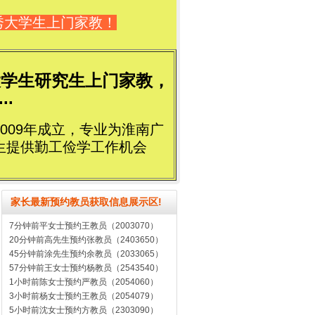
秀大学生上门家教！
大学生研究生上门家教，
..
009年成立，专业为淮南广
生提供勤工俭学工作机会
家长最新预约教员获取信息展示区!
7分钟前平女士预约王教员（2003070）
20分钟前高先生预约张教员（2403650）
45分钟前涂先生预约余教员（2033065）
57分钟前王女士预约杨教员（2543540）
1小时前陈女士预约严教员（2054060）
3小时前杨女士预约王教员（2054079）
5小时前沈女士预约方教员（2303090）
5小时前严先生预约李教员（2432320）