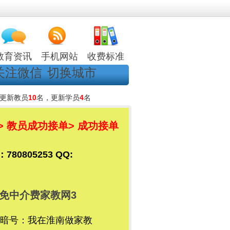
教育资讯
手机网站
收费标准
关注微信
切换城市
更新教员
10
名，更新学员
4
名
> 教员成功接单
> 成功接单
805253 QQ:
免中介费家教网3
暗号：我在淮南做家教