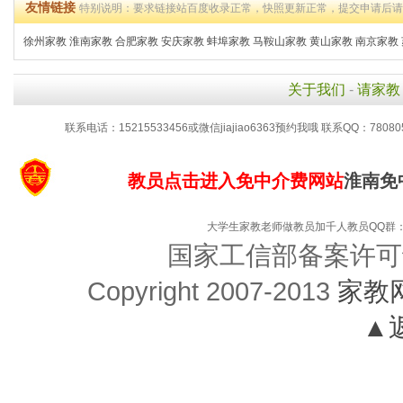
友情链接
特别说明：要求链接站百度收录正常，快照更新正常，提交申请后
徐州家教
淮南家教
合肥家教
安庆家教
蚌埠家教
马鞍山家教
黄山家教
南京家教
关于我们
-
请家教
联系电话：15215533456或微信jiajiao6363预约我哦 联系QQ：78080
教员点击进入免中介费网站
淮南免
大学生家教老师做教员加千人教员QQ群：48
国家工信部备案许可
Copyright 2007-2013
家教
▲