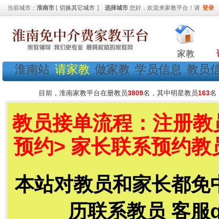
当前城市：
淮南市
[
切换其它城市
]
选择城市
您好，欢迎来家教平台！请
登录
家教
淮南站
请家教
做家教
学员信息
教员
目前，淮南家教平台在册教员
3809
名，其中明星教员
163
名
教员接单流程：注册教员
预约> 家长联系预约教
本站对教员和家长都免
历联系教员 客服qq号