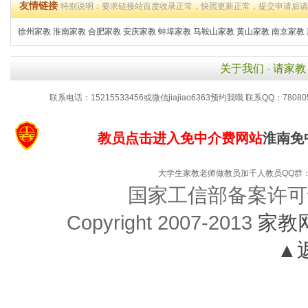
友情链接
特别说明：要求链接站百度收录正常，快照更新正常，提交申请后
徐州家教
淮南家教
合肥家教
安庆家教
蚌埠家教
马鞍山家教
黄山家教
南京家教
关于我们
-
请家教
联系电话：15215533456或微信jiajiao6363预约我哦 联系QQ：78080
教员点击进入免中介费网站
淮南免
大学生家教老师做教员加千人教员QQ群：48
国家工信部备案许可
Copyright 2007-2013
家教
▲