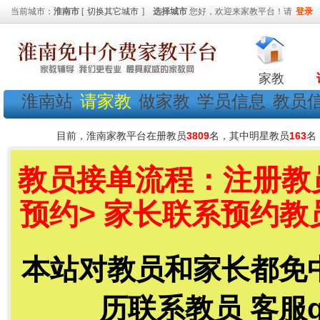
当前城市：
淮南市
[
切换其它城市
]
选择城市
您好，欢迎来家教平台！请
登录
家教
淮南站
请家教
做家教
学员信息
教员
目前，淮南家教平台在册教员
3809
名，其中明星教员
163
名
教员接单流程：注册教员
预约> 家长联系预约教
本站对教员和家长都免
历联系教员 客服qq号