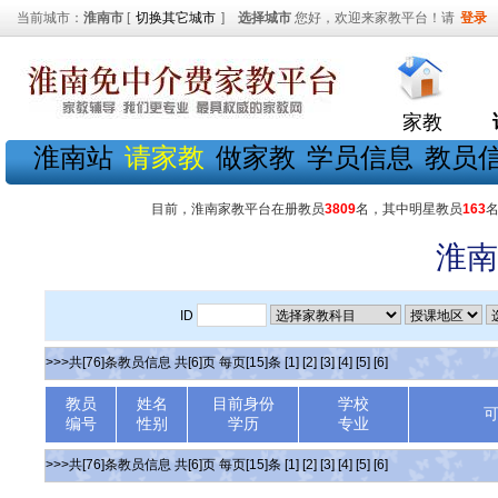
当前城市：
淮南市
[
切换其它城市
]
选择城市
您好，欢迎来家教平台！请
登录
家教
淮南站
请家教
做家教
学员信息
教员
目前，淮南家教平台在册教员
3809
名，其中明星教员
163
淮南
ID
>>>共[76]条教员信息 共[6]页 每页[15]条
[1]
[2]
[3]
[4]
[5]
[6]
教员
姓名
目前身份
学校
编号
性别
学历
专业
>>>共[76]条教员信息 共[6]页 每页[15]条
[1]
[2]
[3]
[4]
[5]
[6]