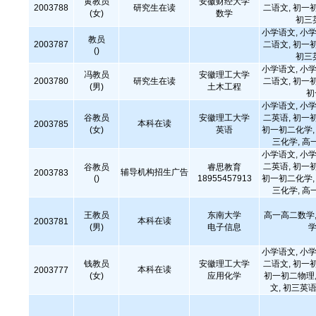
黄教员
安徽财经大学
2003788
研究生在读
二语文, 初一
(女)
数学
初三
小学语文, 小学
教员
2003787
二语文, 初一
()
初三
小学语文, 小学
冯教员
安徽理工大学
2003780
研究生在读
二语文, 初一
(男)
土木工程
初
小学语文, 小学
谷教员
安徽理工大学
二英语, 初一
本科在读
2003785
(女)
英语
初一初二化学, 
三化学, 高
小学语文, 小学
二英语, 初一
谷教员
睿思教育
辅导机构招生广告
2003783
()
18955457913
初一初二化学, 
三化学, 高
王教员
东南大学
高一高二数学,
本科在读
2003781
(男)
电子信息
学
小学语文, 小学
钱教员
安徽理工大学
二语文, 初一
本科在读
2003777
(女)
应用化学
初一初二物理,
文, 初三英语