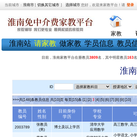
当前城市：
淮南市
[
切换其它城市
]
选择城市
您好，欢迎来家教平台！请
登录
家教
淮南站
请家教
做家教
学员信息
教员
目前，淮南家教平台在册教员
3809
名，其中明星教员
163
淮南
ID
>>>共[148]条教员信息 共[10]页 每页[15]条
[1]
[2]
3
[4]
[5]
[6]
[7]
[8]
[9]
[10]
教员
姓名
目前身份
学校
编号
性别
学历
专业
张教员
清华大学
高三数学, 高三
博士及以上学历
2003789
(男)
应用数学
小学语文, 小学