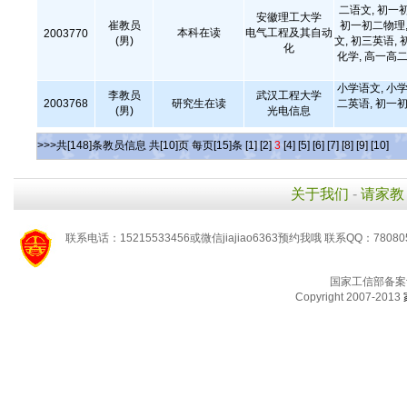
二语文, 初一
安徽理工大学
崔教员
初一初二物理,
本科在读
电气工程及其自动
2003770
(男)
文, 初三英语, 
化
化学, 高一高二
小学语文, 小学
李教员
武汉工程大学
2003768
研究生在读
二英语, 初一初
(男)
光电信息
>>>共[148]条教员信息 共[10]页 每页[15]条
[1]
[2]
3
[4]
[5]
[6]
[7]
[8]
[9]
[10]
关于我们
-
请家教
联系电话：15215533456或微信jiajiao6363预约我哦 联系QQ：78080
国家工信部备案
Copyright 2007-2013