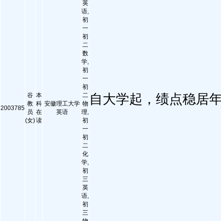
英
语,
初
一
初
二
数
学,
初
一
初
谷
本
二
自大学起，绩点稳居
教
科
安徽理工大学
物
2003785
员
在
英语
理,
(女)
读
初
一
初
二
化
学,
初
三
英
语,
初
三