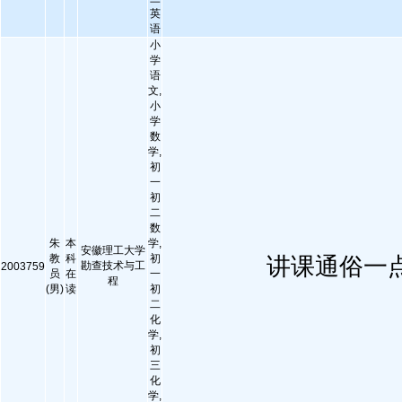
英
语
小
学
语
文,
小
学
数
学,
初
一
初
二
数
朱
本
学,
安徽理工大学
教
科
初
讲课通俗一
勘查技术与工
2003759
员
在
一
程
(男)
读
初
二
化
学,
初
三
化
学,