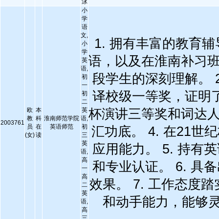
泳
小
学
语
文,
1. 拥有丰富的教
小
学
语，以及在淮南补习
英
语,
段学生的深刻理解。 
初
一
译校级一等奖，证明了
初
二
欧
本
英
杯演讲三等奖和词达
教
科
淮南师范学院
语,
2003761
员
在
英语师范
初
汇功底。 4. 在2
(女)
读
三
英
应用能力。 5. 持
语,
高
和专业认证。 6. 
一
高
效果。 7. 工作态度
二
英
和动手能力，能够
语,
高
三