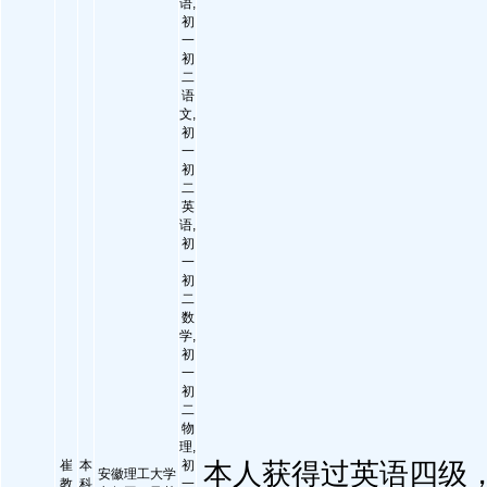
语,
初
一
初
二
语
文,
初
一
初
二
英
语,
初
一
初
二
数
学,
初
一
初
二
物
理,
崔
本
初
本人获得过英语四级
安徽理工大学
教
科
一