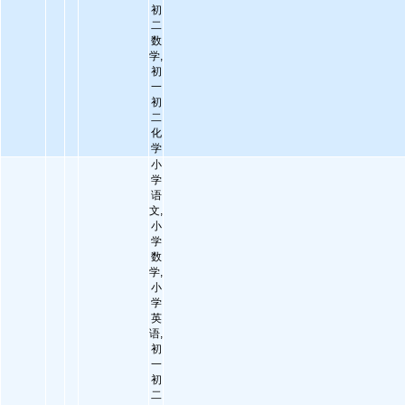
初
二
数
学,
初
一
初
二
化
学
小
学
语
文,
小
学
数
学,
小
学
英
语,
初
一
初
二