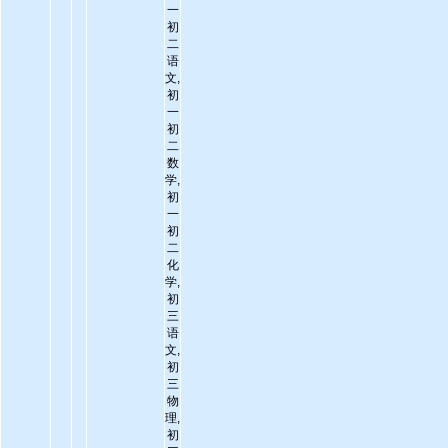
一
初
二
语
文,
初
一
初
二
数
学,
初
一
初
二
化
学,
初
三
语
文,
初
三
物
理,
初