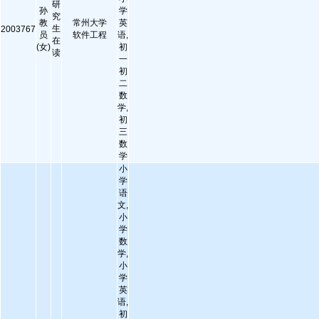
研
孙
学
究
教
常州大学
英
生
2003767
员
软件工程
语,
在
(女)
初
读
一
初
二
数
学,
初
三
数
学
小
学
语
文,
小
学
数
学,
小
学
英
语,
初