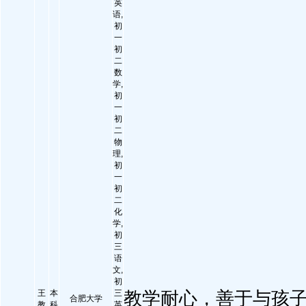
英
语,
初
一
初
二
数
学,
初
一
初
二
物
理,
初
一
初
二
化
学,
初
三
语
文,
初
王
本
三
教学耐心，善于与孩
合肥大学
教
科
英