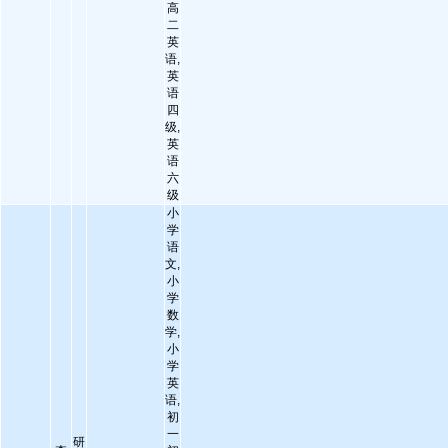
高
二
英
语,
英
语
四
级,
英
语
六
级
小
学
语
文,
小
学
数
学,
小
学
英
语,
初
一
研