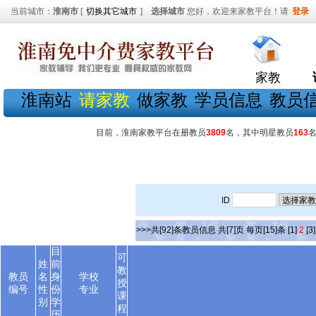
当前城市：
淮南市
[
切换其它城市
]
选择城市
您好，欢迎来家教平台！请
登录
家教
淮南站
请家教
做家教
学员信息
教员
目前，淮南家教平台在册教员
3809
名，其中明星教员
163
ID
>>>共[92]条教员信息 共[7]页 每页[15]条
[1]
2
[3]
目
可
姓
前
教
教员
名
身
学校
授
编号
性
份
专业
课
别
学
程
历