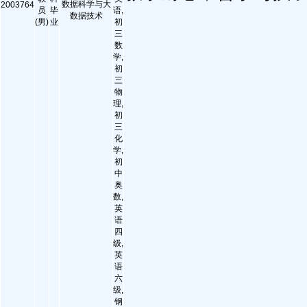
数据科学与大
2003764
员
毕
语,
数据技术
(男)
业
初
三
数
学,
初
三
物
理,
初
三
化
学,
初
中
奥
数,
英
语
四
级,
英
语
六
级,
钢