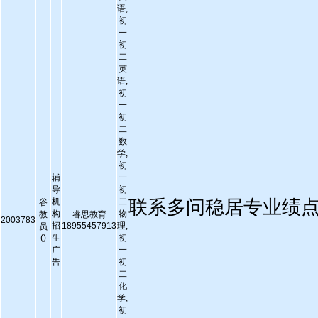
语,
初
一
初
二
英
语,
初
一
初
二
数
学,
初
辅
一
导
初
机
二
联系多问稳居专业绩
谷
构
物
教
睿思教育
2003783
招
18955457913
理,
员
()
生
初
广
一
告
初
二
化
学,
初