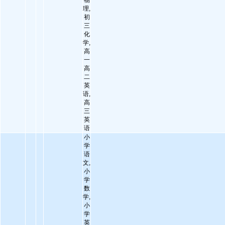
物
理,
初
三
化
学,
高
一
高
二
英
语,
高
三
英
语
小
学
语
文,
小
学
数
学,
小
学
英