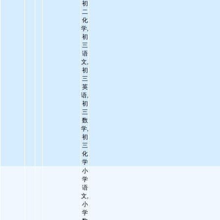
初
二
化
学,
初
三
语
文,
初
三
英
语,
初
三
数
学,
初
三
化
学
小
学
语
文,
小
学