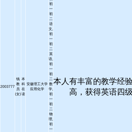
初
一
初
二
语
文,
初
一
初
二
英
语,
初
一
初
钱
本
二
本人有丰富的教学经
教
科
安徽理工大学
数
2003777
员
在
应用化学
学,
高，获得英语四
(女)
读
初
一
初
二
物
理,
初
一