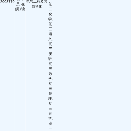
电气工程及其
2003770
员
在
初
自动化
(男)
读
二
化
学,
初
三
语
文,
初
三
英
语,
初
三
数
学,
初
三
物
理,
初
三
化
学,
高
一