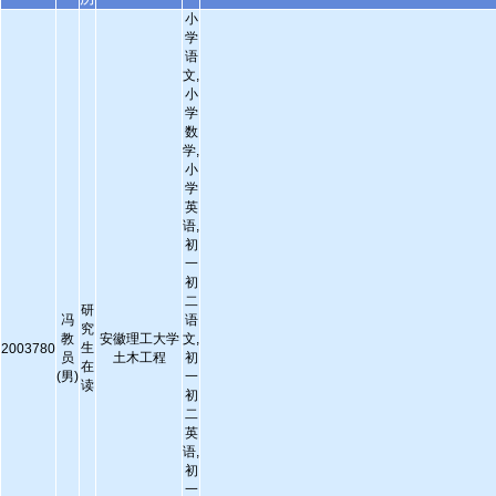
小
学
语
文,
小
学
数
学,
小
学
英
语,
初
一
初
二
研
冯
语
究
教
安徽理工大学
文,
生
2003780
员
土木工程
初
在
(男)
一
读
初
二
英
语,
初
一