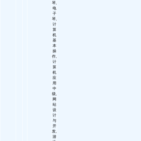
琴,
电
子
琴,
计
算
机
基
本
操
作,
计
算
机
应
用
中
级,
网
站
设
计
与
开
发,
游