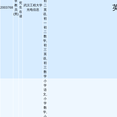
李
初
究
教
武汉工程大学
二
生
2003768
员
光电信息
英
在
(男)
语,
读
初
一
初
二
数
学,
初
三
英
语,
初
三
数
学
小
学
语
文,
小
学
数
学,
小