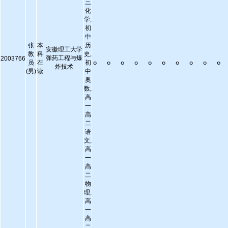
三
化
学,
初
中
张
本
历
安徽理工大学
教
科
史,
。。。。。。。。。
弹药工程与爆
2003766
员
在
初
炸技术
(男)
读
中
奥
数,
高
一
高
二
语
文,
高
一
高
二
物
理,
高
一
高
二