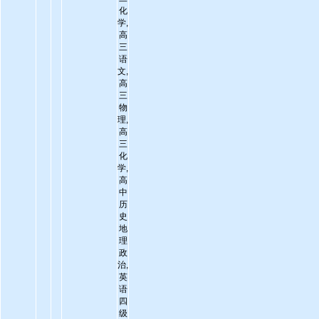
化
学,
高
三
语
文,
高
三
物
理,
高
三
化
学,
高
中
历
史
地
理
政
治,
英
语
四
级