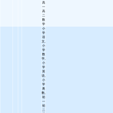
高
一
高
二
数
学
小
学
语
文,
小
学
数
学,
小
学
英
语,
小
学
奥
数,
初
一
初
二