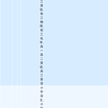
三
英
语,
初
三
物
理,
初
三
化
学,
高
一
高
二
英
语,
高
三
英
语
小
学
语
文,
小