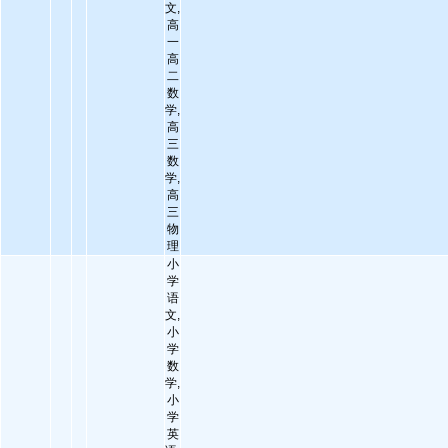
文,
高
一
高
二
数
学,
高
三
数
学,
高
三
物
理
小
学
语
文,
小
学
数
学,
小
学
英