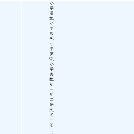
小
学
语
文,
小
学
数
学,
小
学
英
语,
小
学
奥
数,
初
一
初
二
语
文,
初
一
初
二