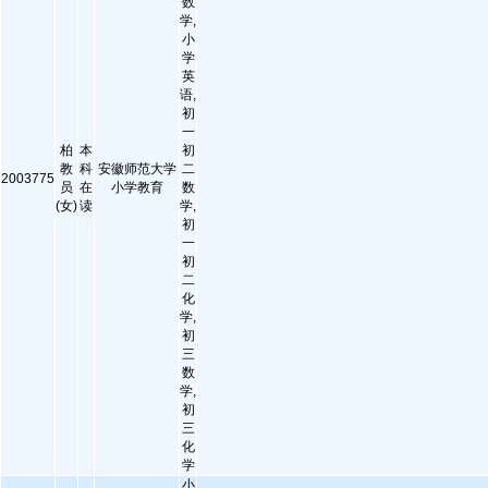
数
学,
小
学
英
语,
初
一
柏
本
初
教
科
安徽师范大学
二
2003775
员
在
小学教育
数
(女)
读
学,
初
一
初
二
化
学,
初
三
数
学,
初
三
化
学
小