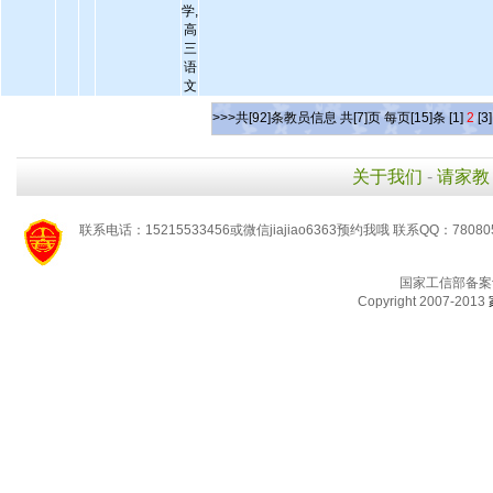
学,
高
三
语
文
>>>共[92]条教员信息 共[7]页 每页[15]条
[1]
2
[3]
关于我们
-
请家教
联系电话：15215533456或微信jiajiao6363预约我哦 联系QQ：78080
国家工信部备案
Copyright 2007-2013