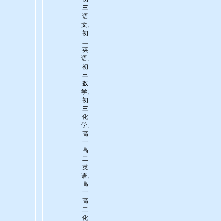
三
语
文,
初
三
英
语,
初
三
数
学,
初
三
化
学,
高
一
高
二
英
语,
高
一
高
二
化