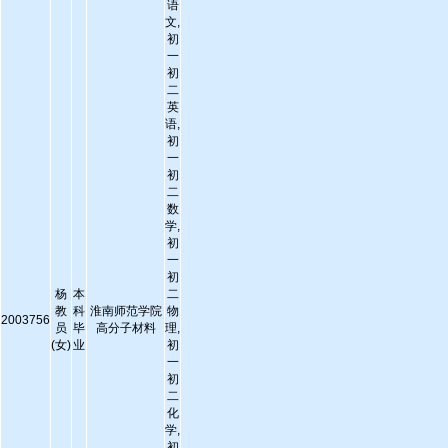
语
文,
初
一
初
二
英
语,
初
一
初
二
数
学,
初
一
初
杨
本
二
教
科
淮南师范学院
物
2003756
员
毕
高分子材料
理,
(女)
业
初
一
初
二
化
学,
初