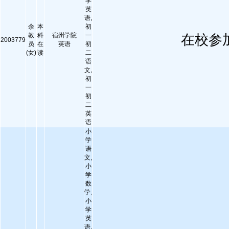
学
英
语,
余
本
初
教
科
宿州学院
一
在校参
2003779
员
在
英语
初
(女)
读
二
语
文,
初
一
初
二
英
语
小
学
语
文,
小
学
数
学,
小
学
英
语,