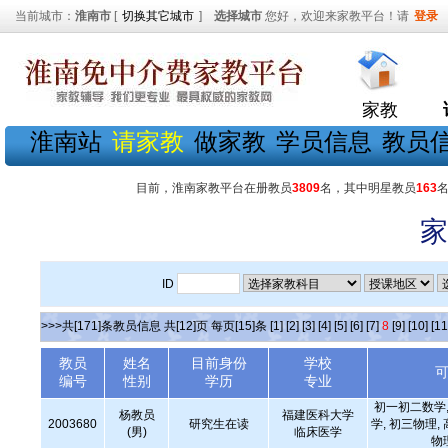
当前城市：
淮南市
[
切换其它城市
]
选择城市
您好，欢迎来家教平台！请
登录
家教
淮南站
请家教
做家教
学员信息
教员
目前，淮南家教平台在册教员
3809
名，其中明星教员
163
家
ID
>>>共[171]条教员信息 共[12]页 每页[15]条
[1]
[2]
[3]
[4]
[5]
[6]
[7]
8
[9]
[10]
[11
教员
姓名
目前身份
学校
编号
性别
学历
专业
初一初二数学,
杨教员
福建医科大学
2003680
研究生在读
学, 初三物理,
(男)
临床医学
物