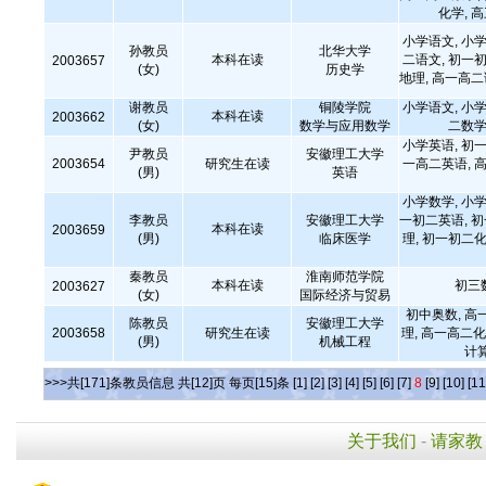
化学, 
小学语文, 小学
孙教员
北华大学
本科在读
二语文, 初一初
2003657
(女)
历史学
地理, 高一高
谢教员
铜陵学院
小学语文, 小学
本科在读
2003662
(女)
数学与应用数学
二数学
小学英语, 初一
尹教员
安徽理工大学
2003654
研究生在读
一高二英语, 高
(男)
英语
小学数学, 小学
李教员
安徽理工大学
一初二英语, 
本科在读
2003659
(男)
临床医学
理, 初一初二化
秦教员
淮南师范学院
本科在读
初三
2003627
(女)
国际经济与贸易
初中奥数, 高
陈教员
安徽理工大学
2003658
研究生在读
理, 高一高二化
(男)
机械工程
计
>>>共[171]条教员信息 共[12]页 每页[15]条
[1]
[2]
[3]
[4]
[5]
[6]
[7]
8
[9]
[10]
[11
关于我们
-
请家教