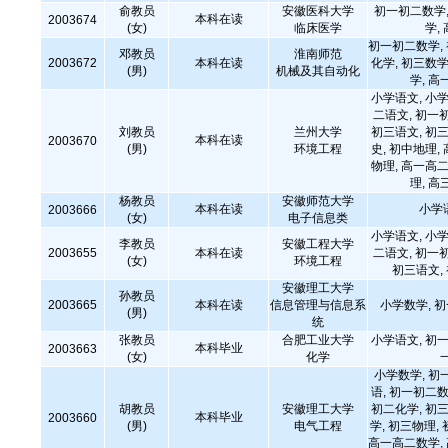
俞教员
安徽医科大学
初一初二数学,
本科在读
2003674
(女)
临床医学
学,
初一初二数学,
邓教员
淮南师范
2003672
本科在读
化学, 初三数学
(男)
机械及其自动化
学, 高
小学语文, 小学
二语文, 初一
刘教员
兰州大学
初三语文, 初三
本科在读
2003670
(男)
环境工程
史, 初中地理,
物理, 高一高二
理, 高
杨教员
安徽师范大学
本科在读
小学
2003666
(女)
电子信息类
小学语文, 小学
李教员
安徽工程大学
2003655
本科在读
二语文, 初一
(女)
环境工程
初三语文,
安徽理工大学
孙教员
2003665
本科在读
信息管理与信息系
小学数学, 
(男)
统
张教员
合肥工业大学
小学语文, 初一
本科毕业
2003663
(女)
化学
小学数学, 初
语, 初一初二数
胡教员
安徽理工大学
初二化学, 初三
本科毕业
2003660
(男)
电气工程
学, 初三物理,
高一高二数学,