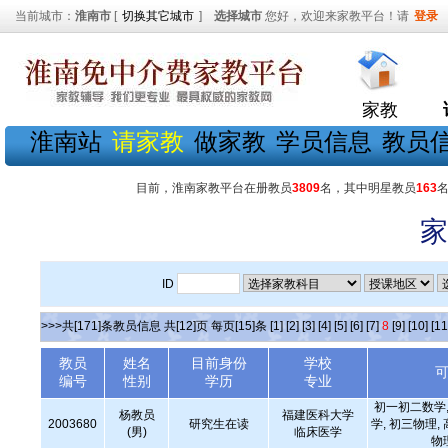
当前城市：
淮南市
[
切换其它城市
]
选择城市
您好，欢迎来家教平台！请
登录
家教
淮南站
请家教
做家教
学员信息
教员
目前，淮南家教平台在册教员
3809
名，其中明星教员
163
家
ID
>>>共[171]条教员信息 共[12]页 每页[15]条
[1]
[2]
[3]
[4]
[5]
[6]
[7]
8
[9]
[10]
[11
教员
姓名
目前身份
学校
编号
性别
学历
专业
初一初二数学,
杨教员
福建医科大学
2003680
研究生在读
学, 初三物理,
(男)
临床医学
物