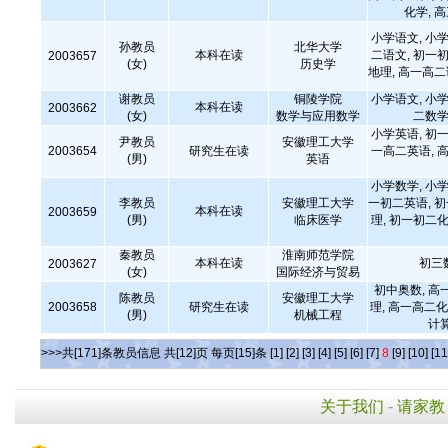
化学, 
小学语文, 小学
孙教员
北华大学
本科在读
二语文, 初一初
2003657
(女)
历史学
地理, 高一高
谢教员
铜陵学院
小学语文, 小学
本科在读
2003662
(女)
数学与应用数学
二数学
小学英语, 初一
尹教员
安徽理工大学
2003654
研究生在读
一高二英语, 高
(男)
英语
小学数学, 小学
李教员
安徽理工大学
一初二英语, 
本科在读
2003659
(男)
临床医学
理, 初一初二化
秦教员
淮南师范学院
本科在读
初三
2003627
(女)
国际经济与贸易
初中奥数, 高
陈教员
安徽理工大学
2003658
研究生在读
理, 高一高二化
(男)
机械工程
计
>>>共[171]条教员信息 共[12]页 每页[15]条
[1]
[2]
[3]
[4]
[5]
[6]
[7]
8
[9]
[10]
[11
关于我们
-
请家教