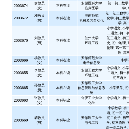
俞教员
安徽医科大学
初一初二数学,
本科在读
2003674
(女)
临床医学
学,
初一初二数学,
邓教员
淮南师范
2003672
本科在读
化学, 初三数学
(男)
机械及其自动化
学, 高
小学语文, 小学
二语文, 初一
刘教员
兰州大学
初三语文, 初三
本科在读
2003670
(男)
环境工程
史, 初中地理,
物理, 高一高二
理, 高
杨教员
安徽师范大学
本科在读
小学
2003666
(女)
电子信息类
小学语文, 小学
李教员
安徽工程大学
2003655
本科在读
二语文, 初一
(女)
环境工程
初三语文,
安徽理工大学
孙教员
2003665
本科在读
信息管理与信息系
小学数学, 
(男)
统
张教员
合肥工业大学
小学语文, 初一
本科毕业
2003663
(女)
化学
小学数学, 初
语, 初一初二数
胡教员
安徽理工大学
初二化学, 初三
本科毕业
2003660
(男)
电气工程
学, 初三物理,
高一高二数学,