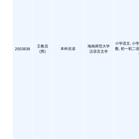
小学语文, 小学
王教员
海南师范大学
本科在读
数, 初一初二语
2003838
(男)
汉语言文学