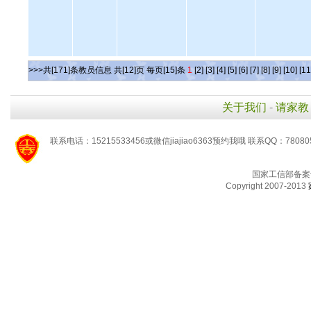
>>>共[171]条教员信息 共[12]页 每页[15]条
1
[2]
[3]
[4]
[5]
[6]
[7]
[8]
[9]
[10]
[11
关于我们
-
请家教
联系电话：15215533456或微信jiajiao6363预约我哦 联系QQ：78080
国家工信部备案
Copyright 2007-2013