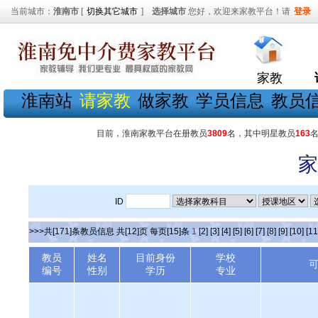
当前城市：
淮南市
[
切换其它城市
]
选择城市
您好，欢迎来家教平台！请
登录
家教
淮南站
请家教
做家教
学员信息
教员
目前，淮南家教平台在册教员
3809
名，其中明星教员
163
家
ID
>>>共[171]条教员信息 共[12]页 每页[15]条
1
[2]
[3]
[4]
[5]
[6]
[7]
[8]
[9]
[10]
[11
教员
姓名
目前身份
学校
编号
性别
学历
专业