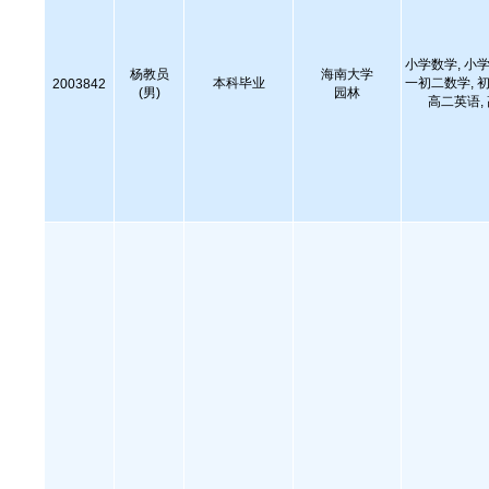
小学数学, 小学
杨教员
海南大学
本科毕业
一初二数学, 初
2003842
(男)
园林
高二英语,