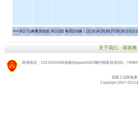
>>>共[171]条教员信息 共[12]页 每页[15]条
1
[2]
[3]
[4]
[5]
[6]
[7]
[8]
[9]
[10]
[11
关于我们
-
请家教
联系电话：15215533456或微信jiajiao6363预约我哦 联系QQ：78080
国家工信部备案
Copyright 2007-2013