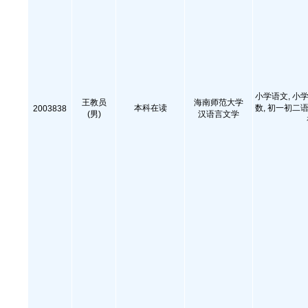
小学语文, 小学
王教员
海南师范大学
本科在读
数, 初一初二语
2003838
(男)
汉语言文学