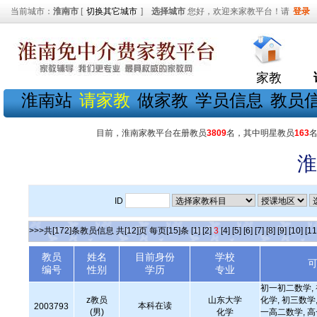
当前城市：
淮南市
[
切换其它城市
]
选择城市
您好，欢迎来家教平台！请
登录
家教
淮南站
请家教
做家教
学员信息
教员
目前，淮南家教平台在册教员
3809
名，其中明星教员
163
淮
ID
>>>共[172]条教员信息 共[12]页 每页[15]条
[1]
[2]
3
[4]
[5]
[6]
[7]
[8]
[9]
[10]
[11
教员
姓名
目前身份
学校
编号
性别
学历
专业
初一初二数学,
z教员
山东大学
化学, 初三数学,
本科在读
2003793
(男)
化学
一高二数学, 