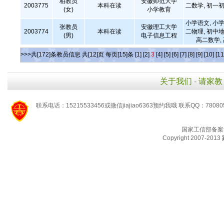
柏教员
安徽师范大学
2003775
本科在读
二数学, 初一初
(女)
小学教育
小学语文, 小学
张教员
安徽理工大学
2003774
本科在读
二物理, 初中地
(男)
电子信息工程
高二数学,
>>>共[172]条教员信息 共[12]页 每页[15]条
[1]
[2]
3
[4]
[5]
[6]
[7]
[8]
[9]
[10]
[11
关于我们
-
请家教
联系电话：15215533456或微信jiajiao6363预约我哦 联系QQ：78080
国家工信部备案
Copyright 2007-2013