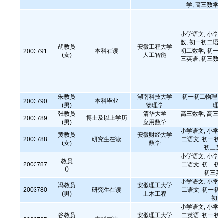
学, 高三数学
小学语文, 小学
数, 初一初二语
胡教员
安徽工程大学
本科在读
初二数学, 初一
2003791
(女)
人工智能
三英语, 初三数
朱教员
湖南科技大学
初一初二物理,
本科毕业
2003790
(男)
物理学
理
张教员
清华大学
高三数学, 高三
博士及以上学历
2003789
(男)
应用数学
小学语文, 小学
黄教员
安徽财经大学
2003788
研究生在读
二语文, 初一
(女)
数学
初三
小学语文, 小学
教员
2003787
二语文, 初一
()
初三
小学语文, 小学
冯教员
安徽理工大学
2003780
研究生在读
二语文, 初一
(男)
土木工程
初
小学语文, 小学
谷教员
安徽理工大学
二英语, 初一