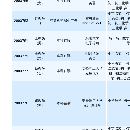
本科在读
2003785
(女)
英语
初一初二化学, 
三化学, 高
小学语文, 小学
二英语, 初一
谷教员
睿思教育
辅导机构招生广告
2003783
()
18955457913
初一初二化学, 
三化学, 高
王教员
东南大学
高一高二数学,
本科在读
2003781
(男)
电子信息
学
余教员
宿州学院
小学语文, 小学
本科在读
2003779
(女)
英语
小学语文, 小学
钱教员
安徽理工大学
二语文, 初一
本科在读
2003777
(女)
应用化学
初一初二物理,
文, 初三英语
崔教员
安徽理工大学
小学数学, 初一
2003776
本科在读
(男)
应用统计学
小学语文, 小学