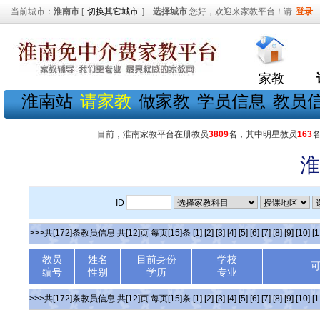
当前城市：
淮南市
[
切换其它城市
]
选择城市
您好，欢迎来家教平台！请
登录
家教
淮南站
请家教
做家教
学员信息
教员
目前，淮南家教平台在册教员
3809
名，其中明星教员
163
淮
ID
>>>共[172]条教员信息 共[12]页 每页[15]条
[1]
[2]
[3]
[4]
[5]
[6]
[7]
[8]
[9]
[10]
[1
教员
姓名
目前身份
学校
编号
性别
学历
专业
>>>共[172]条教员信息 共[12]页 每页[15]条
[1]
[2]
[3]
[4]
[5]
[6]
[7]
[8]
[9]
[10]
[1