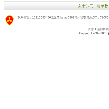
关于我们
-
请家教
联系电话：15215533456或微信jiajiao6363预约我哦 联系QQ：78080
国家工信部备案
Copyright 2007-2013