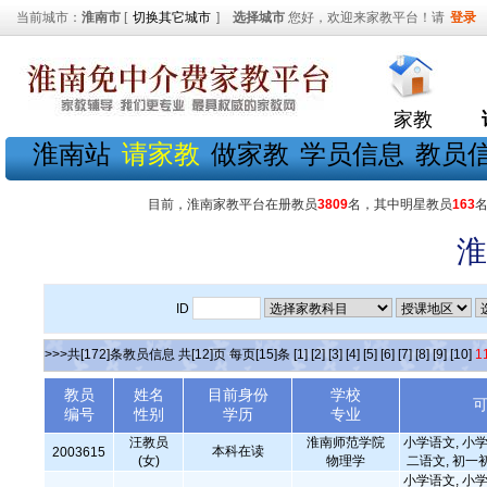
当前城市：
淮南市
[
切换其它城市
]
选择城市
您好，欢迎来家教平台！请
登录
家教
淮南站
请家教
做家教
学员信息
教员
目前，淮南家教平台在册教员
3809
名，其中明星教员
163
淮
ID
>>>共[172]条教员信息 共[12]页 每页[15]条
[1]
[2]
[3]
[4]
[5]
[6]
[7]
[8]
[9]
[10]
1
教员
姓名
目前身份
学校
编号
性别
学历
专业
汪教员
淮南师范学院
小学语文, 小学
本科在读
2003615
(女)
物理学
二语文, 初一
小学语文, 小学