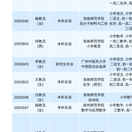
一高二化学, 高
小学语文, 小学
杨教员
淮南师范学院
二语文, 初一初
本科在读
2003595
(女)
高分子材料与工程
化学, 高一高二
三语
小学数学, 小学
何教员
淮南师范学院
一初二数学, 初
2003604
本科在读
(男)
小学教育
高二英语, 高一
小学语文, 小学
李教员
广州中医药大学
2003603
研究生毕业
二语文, 初一
(女)
中西医结合临床
初一初二
小学语文, 小学
王教员
淮南师范学院
二英语, 初一
本科在读
2003602
(女)
化学（师范）
初三英语, 高一
沈教员
淮南师范学院
本科在读
小学数
2003599
(女)
自动化
杨教员
泉州师范学院
小学数学, 小学
本科在读
2003597
(女)
数学与应用数学
三数学, 高