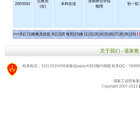
过教员
淮南师范学院
2003592
本科在读
初一初
(女)
物理
>>>共[172]条教员信息 共[12]页 每页[15]条
[1]
[2]
[3]
[4]
[5]
[6]
[7]
[8]
[9]
[10]
1
关于我们
-
请家教
联系电话：15215533456或微信jiajiao6363预约我哦 联系QQ：78080
国家工信部备案
Copyright 2007-2013