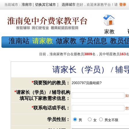
当前城市：
淮南市
[
切换其它城市
]
选择城市
您好，欢迎来家教平台！请
登录
家教
淮南站
请家教
做家教
学员信息
教员
目前，淮南家教平台在册教员
3809
名，其中明星教员
163
请家长（学员） / 
*
我要预约的教员：
2003797浣曟暀鍛?
*
请家长（学员） / 辅导机构
如
填写以下家教需求信息：
*
联系电话或手机：
您
学员性别：
男
女
男女不限