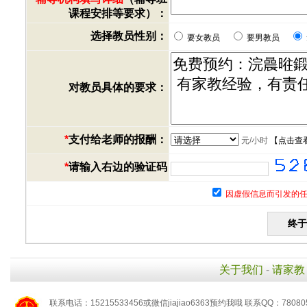
课程安排等要求）：
选择教员性别：
要女教员
要男教员
对教员具体的要求：
*
支付给老师的报酬：
元/小时
【
点击查
*
请输入右边的验证码
因虚假信息而引发的任
关于我们
-
请家教
联系电话：15215533456或微信jiajiao6363预约我哦 联系QQ：78080