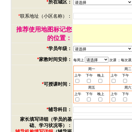
*
所在城区：
*
联系地址（小区名称）：
推荐使用地图标记您
的位置：
*
学员年级：
*
家教时间安排：
每周上
次课 ；每次
周一
周二
上午
下午
晚上
上午
下午
*
可授课时间：
周五
周六
上午
下午
晚上
上午
下午
*
辅导科目：
家长填写详细（学员的基
础、学习状况等）：
辅导机构填写详细
（辅导班