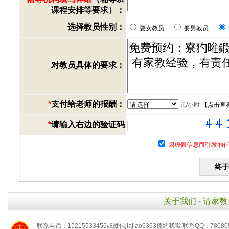
课程安排等要求）：
选择教员性别：
要女教员
要男教员
对教员具体的要求：
*
支付给老师的报酬：
元/小时
【
点击查
*
请输入右边的验证码
因虚假信息而引发的任
关于我们
-
请家教
联系电话：15215533456或微信jiajiao6363预约我哦 联系QQ：78080