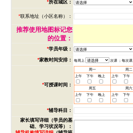
*
所在城区：
*
联系地址（小区名称）：
推荐使用地图标记您
的位置：
*
学员年级：
*
家教时间安排：
每周上
次课 ；每次
周一
周二
上午
下午
晚上
上午
下午
*
可授课时间：
周五
周六
上午
下午
晚上
上午
下午
*
辅导科目：
家长填写详细（学员的基
础、学习状况等）：
辅导机构填写详细
（辅导班