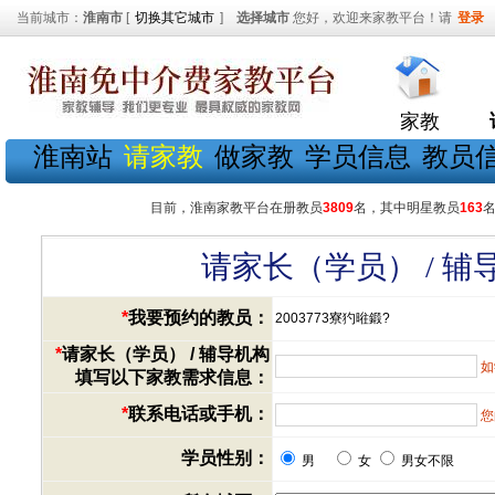
当前城市：
淮南市
[
切换其它城市
]
选择城市
您好，欢迎来家教平台！请
登录
家教
淮南站
请家教
做家教
学员信息
教员
目前，淮南家教平台在册教员
3809
名，其中明星教员
163
请家长（学员） / 
*
我要预约的教员：
2003773寮犳暀鍛?
*
请家长（学员） / 辅导机构
如
填写以下家教需求信息：
*
联系电话或手机：
您
学员性别：
男
女
男女不限