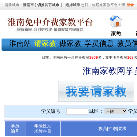
当前城市：
淮南市
[
切换其它城市
]
选择城市
您好，欢迎来家教平台！请
登录
家教
淮南站
请家教
做家教
学员信息
教员
目前，淮南家教平台在册教员
3809
名，其中明星教员
163
淮南家教网学员
学员编号：
城区：
学
学员
年级性别
教员[性别]要求
编号
求教科目